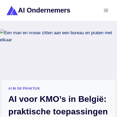
Doorgaan
AI Ondernemers
naar
inhoud
AI IN DE PRAKTIJK
AI voor KMO’s in België:
praktische toepassingen