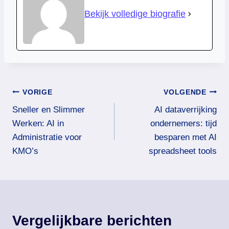
Bekijk volledige biografie
Bericht
VORIGE
VOLGENDE
Sneller en Slimmer
AI dataverrijking
navigatie
Werken: AI in
ondernemers: tijd
Administratie voor
besparen met AI
KMO’s
spreadsheet tools
Vergelijkbare berichten