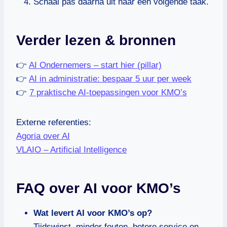
Schaal pas daarna uit naar een volgende taak.
Verder lezen & bronnen
👉
AI Ondernemers – start hier (pillar)
👉
AI in administratie: bespaar 5 uur per week
👉
7 praktische AI-toepassingen voor KMO’s
Externe referenties:
Agoria over AI
VLAIO – Artificial Intelligence
FAQ over AI voor KMO’s
Wat levert AI voor KMO’s op?
Tijdswinst, minder fouten, betere service en