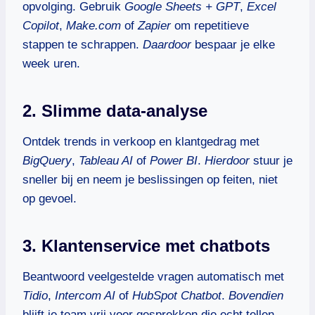
opvolging. Gebruik
Google Sheets + GPT
,
Excel
Copilot
,
Make.com
of
Zapier
om repetitieve
stappen te schrappen.
Daardoor
bespaar je elke
week uren.
2. Slimme data-analyse
Ontdek trends in verkoop en klantgedrag met
BigQuery
,
Tableau AI
of
Power BI
.
Hierdoor
stuur je
sneller bij en neem je beslissingen op feiten, niet
op gevoel.
3. Klantenservice met chatbots
Beantwoord veelgestelde vragen automatisch met
Tidio
,
Intercom AI
of
HubSpot Chatbot
.
Bovendien
blijft je team vrij voor gesprekken die echt tellen.