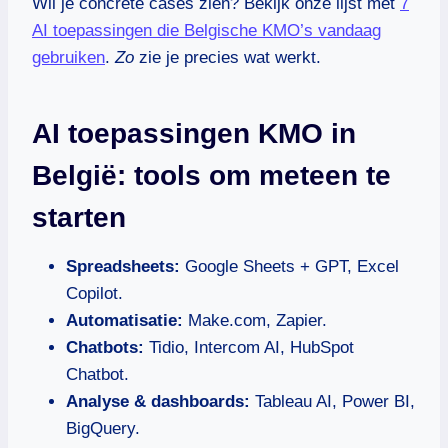
Wil je concrete cases zien? Bekijk onze lijst met
7
AI toepassingen die Belgische KMO’s vandaag
gebruiken
.
Zo
zie je precies wat werkt.
AI toepassingen KMO in
België: tools om meteen te
starten
Spreadsheets:
Google Sheets + GPT, Excel
Copilot.
Automatisatie:
Make.com, Zapier.
Chatbots:
Tidio, Intercom AI, HubSpot
Chatbot.
Analyse & dashboards:
Tableau AI, Power BI,
BigQuery.