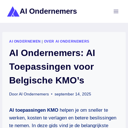
Doorgaan
AI Ondernemers
naar
inhoud
AI ONDERNEMEN
|
OVER AI ONDERNEMERS
AI Ondernemers: AI
Toepassingen voor
Belgische KMO’s
Door
AI Ondernemers
september 14, 2025
AI toepassingen KMO
helpen je om sneller te
werken, kosten te verlagen en betere beslissingen
te nemen. In deze gids vind je de belangrijkste